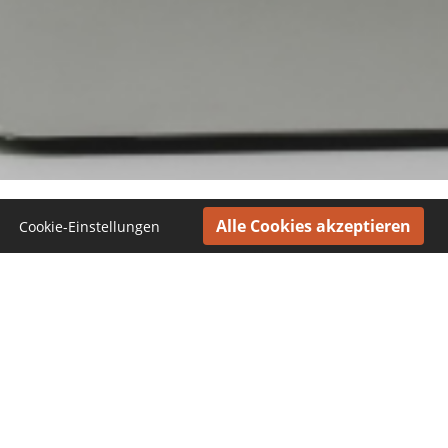
Cookie-Einstellungen
FAQ
+49 (0)761-3837680
In Kontakt bleiben
Jetzt unseren Newsletter abonnieren und regelmäßig
Wissenwertes rund um das Holzbildhauerhandwerk