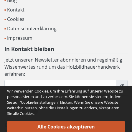
Blog
Kontakt
Cookies
Datenschutzerklärung
Impressum
In Kontakt bleiben
Jetzt unseren Newsletter abonnieren und regelmäßig
Wissenwertes rund um das Holzbildhauerhandwerk
erfahren:
Wir verwenden Cookies, um Ihre Erfahrung auf unserer Website zu
Die Erfassung Ihrer E-Mail Adresse wird ausschließlich für die Zusendung unseres
personalisieren und zu verbessern. Sie können sie steuern, indem
Newsletters verwendet. Mehr erfahren unter
Datenschutzerklärung
.
Sie auf "Cookie-Einstellungen" klicken. Wenn Sie unsere Website
weiterhin nutzen, ohne die Einstellungen zu ändern, akzeptieren
Sie alle Cookies.
Entwickelt von:
Net Catalyst