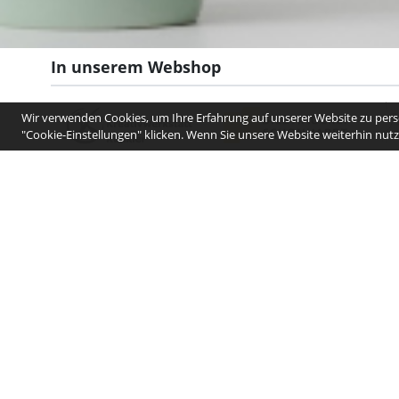
In unserem Webshop
Wir verwenden Cookies, um Ihre Erfahrung auf unserer Website zu perso
"Cookie-Einstellungen" klicken. Wenn Sie unsere Website weiterhin nutze
Für weitere Informationen, nehmen Sie bitte Kontakt mit uns auf.
Geschäftsstelle Kreishandwerkerschaft Freiburg
Rieselfeldallee 50
D-79111 Freiburg im Breisgau