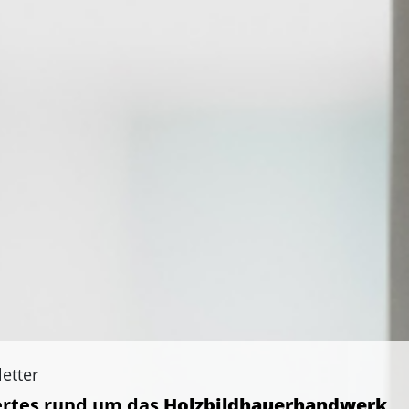
etter
rtes rund um das
Holzbildhauerhandwerk