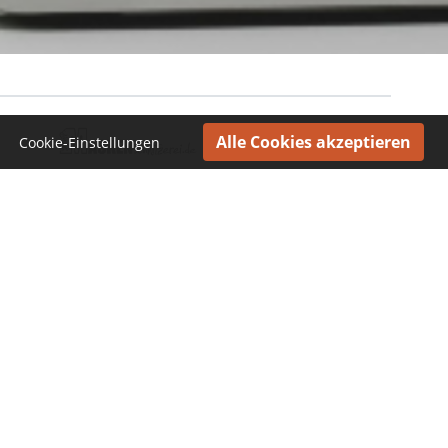
Cookie-Einstellungen
FAQ
+49 (0)761-3837680
In Kontakt bleiben
Jetzt unseren Newsletter abonnieren und regelmäßig
Wissenwertes rund um das Holzbildhauerhandwerk
erfahren:
Die Erfassung Ihrer E-Mail Adresse wird ausschließlich für die Zusendung
unseres Newsletters verwendet. Mehr erfahren unter
Datenschutzerklärung
.