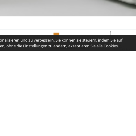
nalisieren und zu verbessern. Sie können sie steuern, indem Sie auf
n, ohne die Einstellungen zu ändern, akzeptieren Sie alle Cookies.
info@kreishandwerkerschaft-freiburg.de
Schnellzugriff
Home
Landesinnung
3BKHD Ausbildung
Aktuelles
Blog