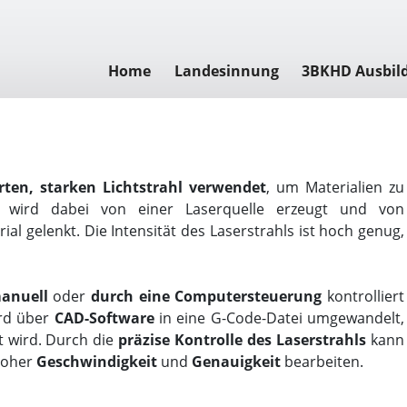
Home
Landesinnung
3BKHD Ausbil
rten, starken Lichtstrahl verwendet
, um Materialien zu
hl wird dabei von einer Laserquelle erzeugt und von
al gelenkt. Die Intensität des Laserstrahls ist hoch genug,
anuell
oder
durch eine Computersteuerung
kontrolliert
ird über
CAD-Software
in eine G-Code-Datei umgewandelt,
t wird. Durch die
präzise Kontrolle des Laserstrahls
kann
hoher
Geschwindigkeit
und
Genauigkeit
bearbeiten.