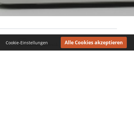
Cookie-Einstellungen
FAQ
+49 (0)761-3837680
In Kontakt bleiben
Jetzt unseren Newsletter abonnieren und regelmäßig
Wissenwertes rund um das Holzbildhauerhandwerk
erfahren:
Die Erfassung Ihrer E-Mail Adresse wird ausschließlich für die Zusendung
unseres Newsletters verwendet. Mehr erfahren unter
Datenschutzerklärung
.