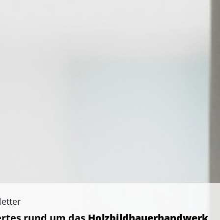
etter
rtes rund um das
Holzbildhauerhandwerk