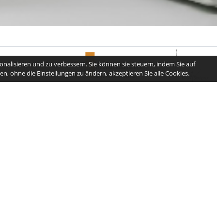
nalisieren und zu verbessern. Sie können sie steuern, indem Sie auf
n, ohne die Einstellungen zu ändern, akzeptieren Sie alle Cookies.
info@kreishandwerkerschaft-freiburg.de
Schnellzugriff
Home
Landesinnung
3BKHD Ausbildung
Aktuelles
Blog