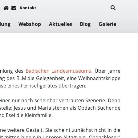
Kontakt
dung
Webshop
Aktuelles
Blog
Galerie
mlung des
Badischen Landesmuseums
.
Über Jahre
rag des BLM die Gelegenheit, eine Weihnachtskrippe
häuse eines Fernsehgerätes übertragen.
ner nur noch scheinbar vertrauten Szenerie. Denn
stelle: Jesus und Maria stehen als Obdach Suchende
 Esel die Kleinfamilie.
 weitere Gestalt. Sie scheint zunächst nicht in die
t mitten hinein in unseren Alltag: ein „Obdachloser“