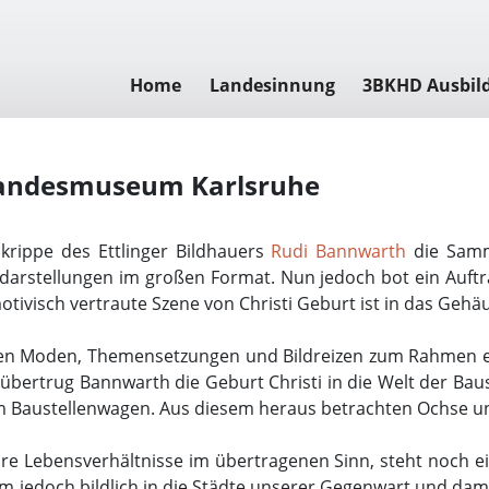
Home
Landesinnung
3BKHD Ausbil
 Landesmuseum Karlsruhe
krippe des Ettlinger Bildhauers
Rudi Bannwarth
die Sam
endarstellungen im großen Format. Nun jedoch bot ein Auft
motivisch vertraute Szene von Christi Geburt ist in das Ge
en Moden, Themensetzungen und Bildreizen zum Rahmen ei
bertrug Bannwarth die Geburt Christi in die Welt der Bau
 Baustellenwagen. Aus diesem heraus betrachten Ochse und
e Lebensverhältnisse im übertragenen Sinn, steht noch eine
m jedoch bildlich in die Städte unserer Gegenwart und dami