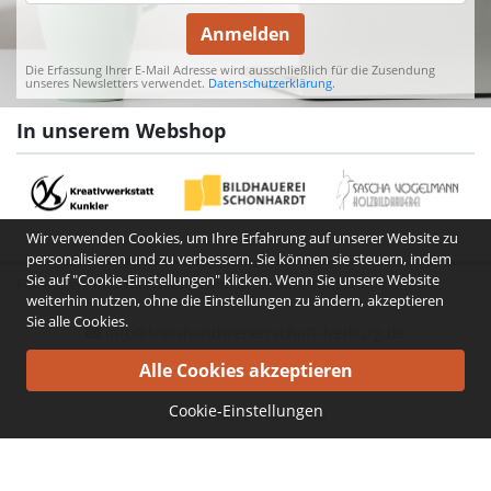
Anmelden
Die Erfassung Ihrer E-Mail Adresse wird ausschließlich für die Zusendung
unseres Newsletters verwendet.
Datenschutzerklärung
.
In unserem Webshop
Wir verwenden Cookies, um Ihre Erfahrung auf unserer Website zu
personalisieren und zu verbessern. Sie können sie steuern, indem
Sie auf "Cookie-Einstellungen" klicken. Wenn Sie unsere Website
Für weitere Informationen, nehmen Sie bitte Kontakt mit uns auf.
weiterhin nutzen, ohne die Einstellungen zu ändern, akzeptieren
Sie alle Cookies.
info@kreishandwerkerschaft-freiburg.de
FAQ
Cookie-Einstellungen
+49 (0)761-3837680