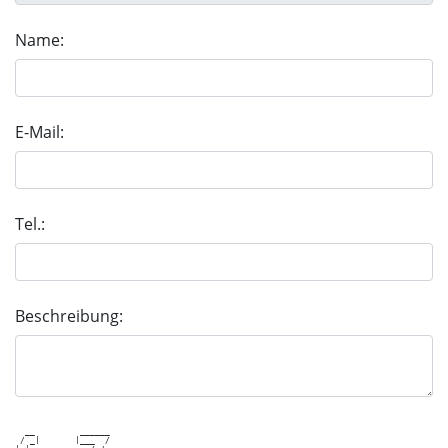
Name:
E-Mail:
Tel.:
Beschreibung:
  __         ______          

 / _|       |___  /          
