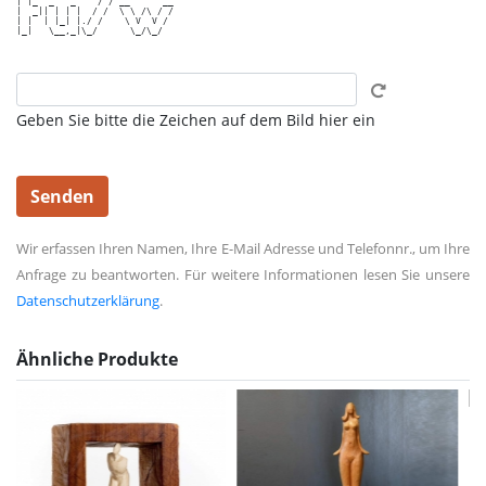
| |_  _   _    / / __      __

|  _|| | | |  / /  \ \ /\ / /

| |  | |_| |./ /    \ V  V / 

|_|   \__,_|\_/      \_/\_/  

Geben Sie bitte die Zeichen auf dem Bild hier ein
Wir erfassen Ihren Namen, Ihre E-Mail Adresse und Telefonnr., um Ihre
Anfrage zu beantworten. Für weitere Informationen lesen Sie unsere
Datenschutzerklärung
.
Ähnliche Produkte