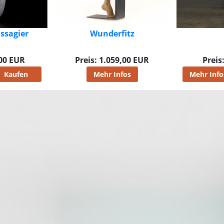
itz
Ease
,00 EUR
Preis: 375,00 EUR
Preis
os
Mehr Infos
Kaufen
Mehr Info