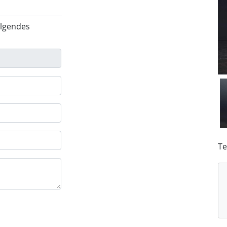
olgendes
Te