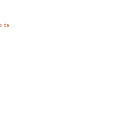
x.de
n
e