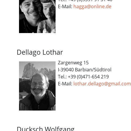
E-Mail:
h
agga@online.de
Dellago Lothar
Zargenweg 15
I-39040 Barbian/Südtirol
Tel.: +39 (0)471-654 219
E-Mail:
lothar.dellago@gmail.com
Ducksch Wolfgang