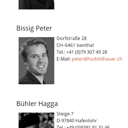
Bissig Peter
Dorfstraße 28
CH–6461 Isenthal
Tel.: +41 (0)79 307 49 28
E-Mail:
peter@hozbildhauer.ch
Bühler Hagga
Steige 7
D-97840 Hafenlohr
Tel.: +49 (0)9391 91 31 46