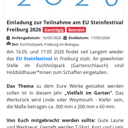
Einladung zur Teilnahme am EU Steinfestival
Freiburg 2026
Ganztägig
Beendet
Anfangsdatum:
16/05/2026
Enddatum:
17/05/2026
Ort:
Eschholzpark, Freiburg im Breisgau
Am 16.05. und 17.05 2026 findet seit Langem wieder
das
EU Steinfestival
in Freiburg statt. An gewohnter
Stelle im Eschholzpark (Gartenschlauch) sind
Holzbildhauer*innen zum Schaffen eingeladen.
Das Thema
zu dem Eure Werke gestaltet werden
sollen ist in diesem Jahr
„Vielfalt im Garten“
. Das
Werkstück wird Linde oder Weymouth - Kiefer sein,
die Maße betragen ca. 300 mm x 200 mm x 60 mm.
Von Euch mitgebracht werden sollte:
Gute Laune
und Werkzeug. Gestellt werden T-Shirt, Kost und Logis