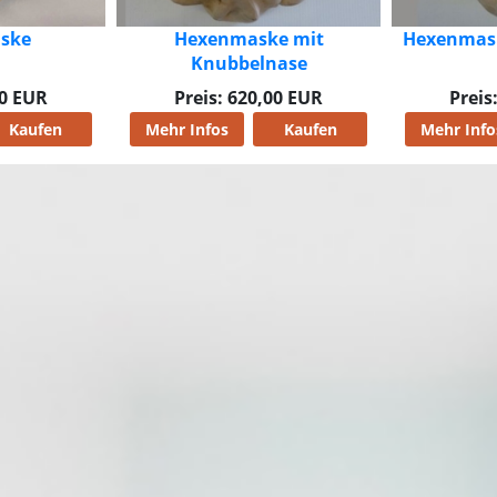
e mit
Hexenmaske mit Hörnchen
Entens
ase
00 EUR
Preis: 710,00 EUR
Preis
Kaufen
Mehr Infos
Kaufen
Mehr Info