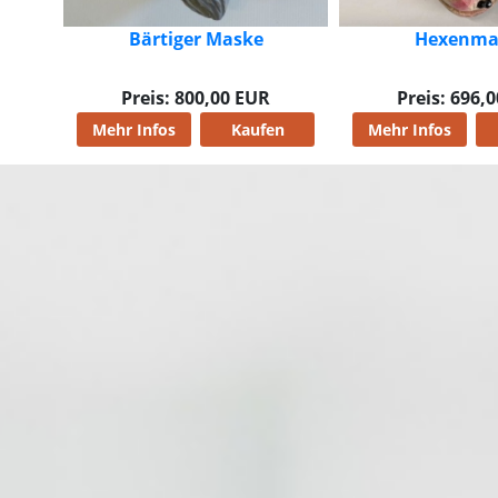
Hexenmaske
Hexenmask
Knubbeln
Preis: 696,00 EUR
Preis: 620,
n
Mehr Infos
Kaufen
Mehr Infos