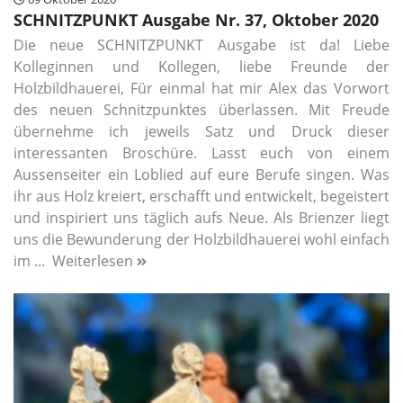
SCHNITZPUNKT Ausgabe Nr. 37, Oktober 2020
Die neue SCHNITZPUNKT Ausgabe ist da! Liebe
Kolleginnen und Kollegen, liebe Freunde der
Holzbildhauerei, Für einmal hat mir Alex das Vorwort
des neuen Schnitzpunktes überlassen. Mit Freude
übernehme ich jeweils Satz und Druck dieser
interessanten Broschüre. Lasst euch von einem
Aussenseiter ein Loblied auf eure Berufe singen. Was
ihr aus Holz kreiert, erschafft und entwickelt, begeistert
und inspiriert uns täglich aufs Neue. Als Brienzer liegt
uns die Bewunderung der Holzbildhauerei wohl einfach
im ...
Weiterlesen