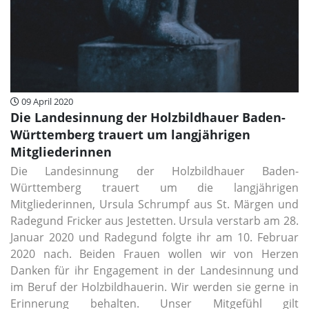
09 April 2020
Die Landesinnung der Holzbildhauer Baden-
Württemberg trauert um langjährigen
Mitgliederinnen
Die Landesinnung der Holzbildhauer Baden-
Württemberg trauert um die langjährigen
Mitgliederinnen, Ursula Schrumpf aus St. Märgen und
Radegund Fricker aus Jestetten. Ursula verstarb am 28.
Januar 2020 und Radegund folgte ihr am 10. Februar
2020 nach. Beiden Frauen wollen wir von Herzen
Danken für ihr Engagement in der Landesinnung und
im Beruf der Holzbildhauerin. Wir werden sie gerne in
Erinnerung behalten. Unser Mitgefühl gilt