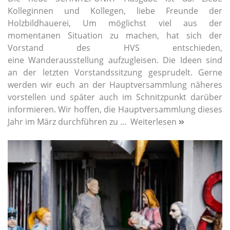
Kolleginnen und Kollegen, liebe Freunde der
Holzbildhauerei, Um möglichst viel aus der
momentanen Situation zu machen, hat sich der
Vorstand des HVS entschieden,
eine Wanderausstellung aufzugleisen. Die Ideen sind
an der letzten Vorstandssitzung gesprudelt. Gerne
werden wir euch an der Hauptversammlung näheres
vorstellen und später auch im Schnitzpunkt darüber
informieren. Wir hoffen, die Hauptversammlung dieses
Jahr im März durchführen zu ...
Weiterlesen