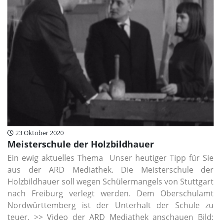
23 Oktober 2020
Meisterschule der Holzbildhauer
Ein ewig aktuelles Thema Unser heutiger Tipp für Sie
aus der ARD Mediathek. Die Meisterschule der
Holzbildhauer soll wegen Schülermangels von Stuttgart
nach Freiburg verlegt werden. Dem Oberschulamt
Nordwürttemberg ist der Unterhalt der Schule zu
teuer. >> Video der ARD Mediathek anschauen Bild: