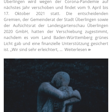
Überlingen wird wegen der Corona-Pandemie auf
nächstes Jahr verschoben und findet vom 9. April bis
17. Oktober 2021 statt. Die entscheidenden
Gremien, der Gemeinderat der Stadt Überlingen sowie
der Aufsichtsrat der Landesgartenschau Überlingen
2020 GmbH, hatten der Verschiebung zugestimmt,
nachdem es vom Land Baden-Württemberg grünes
Licht gab und eine finanzielle Unterstützung gesichert
ist. „Wir sind sehr erleichtert, ...
Weiterlesen