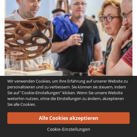
Wir verwenden Cookies, um Ihre Erfahrung auf unserer Website zu
personalisieren und zu verbessern. Sie können sie steuern, indem
12 Juni 2019
Sie auf "Cookie-Einstellungen" klicken. Wenn Sie unsere Website
Lebenszeichen
weiterhin nutzen, ohne die Einstellungen zu ändern, akzeptieren
Sie alle Cookies.
Alle drei Jahre veranstaltet die Landesinnung der
Holzbildhauer Baden-Württemberg den Europäischen
Gestaltungswettbewerb, zu dem Holzbildhauer aus
Deutschland, der Schweiz, Österreich, Frankreich,
Cookie-Einstellungen
Italien und Dänemark eingeladen sind. Noch bis zum