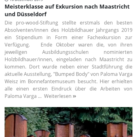
Meisterklasse auf Exkursion nach Maastricht
und Düsseldorf
Die pro-wood-Stiftung stellte erstmals den besten
Absolventen/innen des Holzbildhauer Jahrgangs 2019
ein Stipendium in Form einer Fachexkursion zur
Verfügung. Ende Oktober waren die, von ihren
jeweiligen Ausbildungsschulen nominierten
Holzbildhauer/innen, eingeladen nach Maastricht zu
kommen. Dort wurde neben einer Stadtführung die
aktuelle Ausstellung, "Bumped Body" von Paloma Varga
Weisz im Bonnefantemuseum besucht. Hier erhielten
alle einen ersten Eindruck über die Arbeiten von
Paloma Varga ...
Weiterlesen