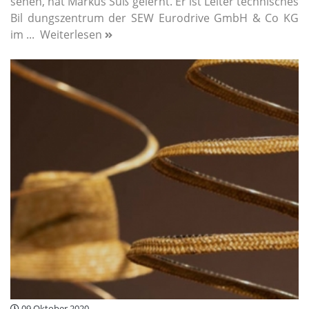
sehen, hat Markus Süß gelernt. Er ist Leiter technisches
Bil­ dungszentrum der SEW­ Eurodrive GmbH & Co KG
im ...
Weiterlesen
09 Oktober 2020